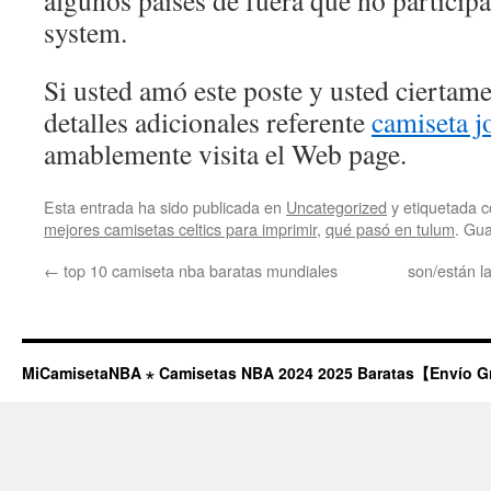
algunos países de fuera que no participa
system.
Si usted amó este poste y usted ciertam
detalles adicionales referente
camiseta j
amablemente visita el Web page.
Esta entrada ha sido publicada en
Uncategorized
y etiquetada
mejores camisetas celtics para imprimir
,
qué pasó en tulum
. Gu
←
top 10 camiseta nba baratas mundiales
son/están l
MiCamisetaNBA ⋆ Camisetas NBA 2024 2025 Baratas【Envío G