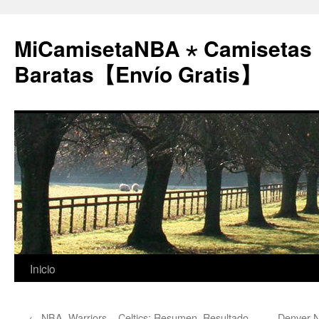
MiCamisetaNBA ⋆ Camisetas
Baratas【Envío Gratis】
Saltar
Inicio
al
←
NBA, Warriors – Celtics: Resumen, Resultado
Denver N