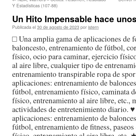
contenido
Y Estadísticas (107-88)
Un Hito Impensable hace uno
Publicada el
30 de agosto de 2023
por
istern
□ Una amplia gama de aplicaciones d
baloncesto, entrenamiento de fútbol, co
físico, ocio para caminar, ejercicio físic
al aire libre, cualquier tipo de entrenam
entrenamiento transpirable ropa de spo
aplicaciones: entrenamiento de balonces
fútbol, entrenamiento físico, caminata 
físico, entrenamiento al aire libre, etc.
actividades de entretenimiento diario. ♥
aplicaciones: entrenamiento de balonces
fútbol, entrenamiento de fitness, paseos
físico, entrenamiento al aire libre, etc