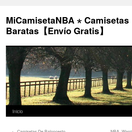
MiCamisetaNBA ⋆ Camisetas
Baratas【Envío Gratis】
Saltar
Inicio
al
←
Camisetas De Baloncesto
NBA, Warri