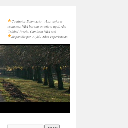
Camisetas Baloncesto →
Las mejores
camisetas NBA baratas en oferta aquí. Alta
Calidad-Precio. Camiseta NBA está
disponible por 22,8€
7 Años Experiencias.