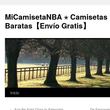
MiCamisetaNBA ⋆ Camisetas
Baratas【Envío Gratis】
Saltar
Inicio
al
←
Aún No Está Clara la Selección
De Fernand