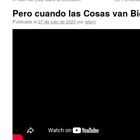
contenido
Pero cuando las Cosas van B
Publicada el
27 de julio de 2023
por
istern