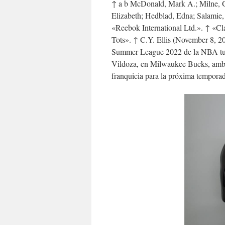
↑ a b McDonald, Mark A.; Milne, G
Elizabeth; Hedblad, Edna; Salamie,
«Reebok International Ltd.». ↑ «Cl
Tots». ↑ C.Y. Ellis (November 8, 2
Summer League 2022 de la NBA tuvo
Vildoza, en Milwaukee Bucks, ambos 
franquicia para la próxima tempora