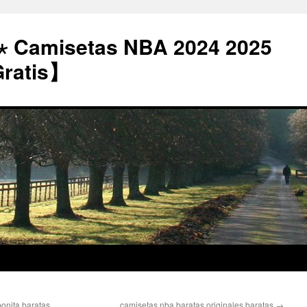
⋆ Camisetas NBA 2024 2025
Gratis】
onita baratas
camisetas nba baratas originales baratas
→