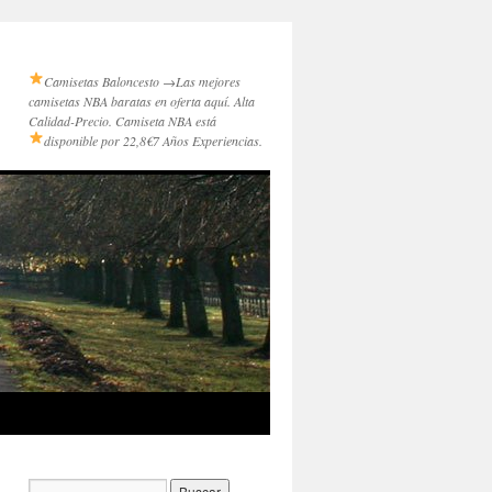
Camisetas Baloncesto →
Las mejores
camisetas NBA baratas en oferta aquí. Alta
Calidad-Precio. Camiseta NBA está
disponible por 22,8€
7 Años Experiencias.