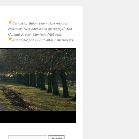
Camisetas Baloncesto →
Las mejores
camisetas NBA baratas en oferta aquí. Alta
Calidad-Precio. Camiseta NBA está
disponible por 22,8€
7 Años Experiencias.