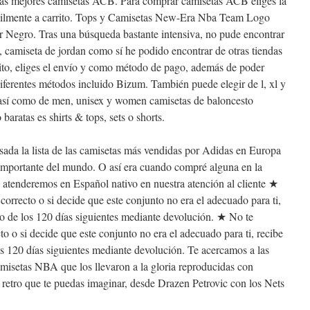
las mejores camisetas ACB. Para comprar camisetas ACB eliges la
 fácilmente a carrito. Tops y Camisetas New-Era Nba Team Logo
 Negro. Tras una búsqueda bastante intensiva, no pude encontrar
 camiseta de jordan como sí he podido encontrar de otras tiendas
to, eliges el envío y como método de pago, además de poder
diferentes métodos incluido Bizum. También puede elegir de l, xl y
 así como de men, unisex y women camisetas de baloncesto
baratas es shirts & tops, sets o shorts.
da la lista de las camisetas más vendidas por Adidas en Europa
 importante del mundo. O así era cuando compré alguna en la
 atenderemos en Español nativo en nuestra atención al cliente ★
correcto o si decide que este conjunto no era el adecuado para ti,
o de los 120 días siguientes mediante devolución. ★ No te
to o si decide que este conjunto no era el adecuado para ti, recibe
s 120 días siguientes mediante devolución. Te acercamos a las
misetas NBA que los llevaron a la gloria reproducidas con
retro que te puedas imaginar, desde Drazen Petrovic con los Nets