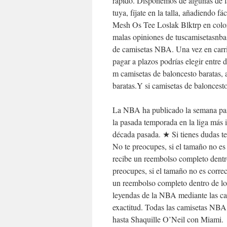
rápido. Disponemos de algunas de 
tuya, fíjate en la talla, añadiendo
Mesh Os Tee Loslak Blktrp en color
malas opiniones de tuscamisetasnba,
de camisetas NBA. Una vez en carri
pagar a plazos podrías elegir entre 
m camisetas de baloncesto baratas,
baratas.Y si camisetas de baloncesto 
La NBA ha publicado la semana pasa
la pasada temporada en la liga más
década pasada. ★ Si tienes dudas te
No te preocupes, si el tamaño no es 
recibe un reembolso completo dentr
preocupes, si el tamaño no es correc
un reembolso completo dentro de lo
leyendas de la NBA mediante las ca
exactitud. Todas las camisetas NBA 
hasta Shaquille O’Neil con Miami.