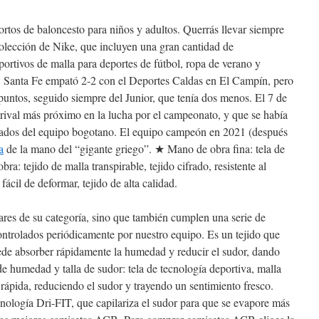
rtos de baloncesto para niños y adultos. Querrás llevar siempre
colección de Nike, que incluyen una gran cantidad de
eportivos de malla para deportes de fútbol, ropa de verano y
e, Santa Fe empató 2-2 con el Deportes Caldas en El Campín, pero
puntos, seguido siempre del Junior, que tenía dos menos. El 7 de
u rival más próximo en la lucha por el campeonato, y que se había
ltados del equipo bogotano. El equipo campeón en 2021 (después
a
de la mano del “gigante griego”. ★ Mano de obra fina: tela de
ra: tejido de malla transpirable, tejido cifrado, resistente al
fácil de deformar, tejido de alta calidad.
res de su categoría, sino que también cumplen una serie de
controlados periódicamente por nuestro equipo. Es un tejido que
uede absorber rápidamente la humedad y reducir el sudor, dando
e humedad y talla de sudor: tela de tecnología deportiva, malla
rápida, reduciendo el sudor y trayendo un sentimiento fresco.
cnología Dri-FIT, que capilariza el sudor para que se evapore más