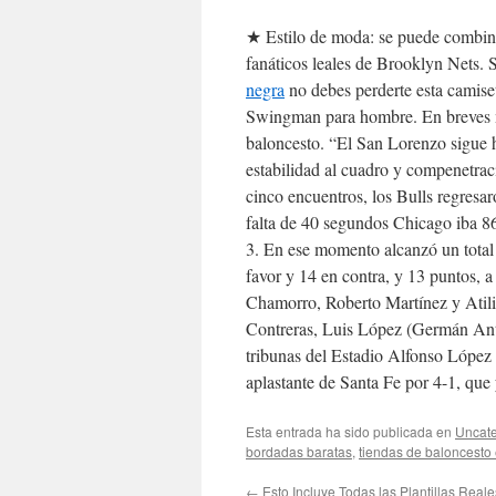
★ Estilo de moda: se puede combinar
fanáticos leales de Brooklyn Nets. S
negra
no debes perderte esta camise
Swingman para hombre. En breves m
baloncesto. “El San Lorenzo sigue 
estabilidad al cuadro y compenetrac
cinco encuentros, los Bulls regresar
falta de 40 segundos Chicago iba 86
3. En ese momento alcanzó un total 
favor y 14 en contra, y 13 puntos, 
Chamorro, Roberto Martínez y Atili
Contreras, Luis López (Germán An
tribunas del Estadio Alfonso López d
aplastante de Santa Fe por 4-1, que y
Esta entrada ha sido publicada en
Uncate
bordadas baratas
,
tiendas de baloncesto
←
Esto Incluye Todas las Plantillas Reale