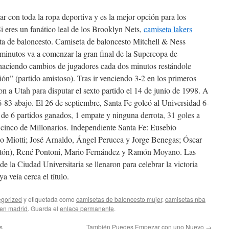
 con toda la ropa deportiva y es la mejor opción para los
i eres un fanático leal de los Brooklyn Nets,
camiseta lakers
ta de baloncesto. Camiseta de baloncesto Mitchell & Ness
inutos va a comenzar la gran final de la Supercopa de
haciendo cambios de jugadores cada dos minutos restándole
ión” (partido amistoso). Tras ir venciendo 3-2 en los primeros
on a Utah para disputar el sexto partido el 14 de junio de 1998. A
-83 abajo. El 26 de septiembre, Santa Fe goleó al Universidad 6-
de 6 partidos ganados, 1 empate y ninguna derrota, 31 goles a
a cinco de Millonarios. Independiente Santa Fe: Eusebio
o Miotti; José Arnaldo, Ángel Perucca y Jorge Benegas; Óscar
tón), René Pontoni, Mario Fernández y Ramón Moyano. Las
e la Ciudad Universitaria se llenaron para celebrar la victoria
a veía cerca el título.
gorized
y etiquetada como
camisetas de baloncesto mujer
,
camisetas nba
 en madrid
. Guarda el
enlace permanente
.
s
También Puedes Empezar con uno Nuevo
→