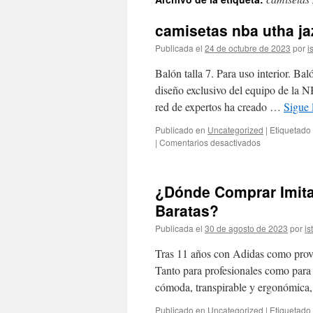
contenido
camisetas nba utha ja
Publicada el
24 de octubre de 2023
por
i
Balón talla 7. Para uso interior. Bal
diseño exclusivo del equipo de la 
red de expertos ha creado …
Sigue
Publicado en
Uncategorized
|
Etiquetado
en
|
Comentarios desactivados
camisetas
nba
utha
¿Dónde Comprar Imita
jaz
Baratas?
Publicada el
30 de agosto de 2023
por
is
Tras 11 años con Adidas como provee
Tanto para profesionales como para 
cómoda, transpirable y ergonómica
Publicado en
Uncategorized
|
Etiquetado