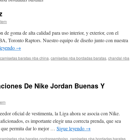
z
stern
ón de goma de alta calidad para uso interior, y exterior, con el
NBA, Toronto Raptors. Nuestro equipo de diseño junto con nuestra
 leyendo
→
camisetas baratas nba china
,
camisetas nba bordadas baratas
,
chandal nba
ciones De Nike Jordan Buenas Y
tern
dor oficial de vestimenta, la Liga ahora se asocia con Nike.
aficionados, es importante elegir una correcta prenda, que sea
, que permita dar lo mejor …
Sigue leyendo
→
camisetas nba baratas contrareembolso
,
camisetas nba bordadas baratas
,