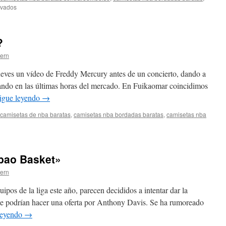
en
ivados
¿Dónde
Comprar
Imitaciones
?
De
Nike
tern
Jordan
Buenas
jueves un vídeo de Freddy Mercury antes de un concierto, dando a
Y
sando en las últimas horas del mercado. En Fuikaomar coincidimos
Baratas?
igue leyendo
→
camisetas de nba baratas
,
camisetas nba bordadas baratas
,
camisetas nba
tó
lbao Basket»
on?
tern
pos de la liga este año, parecen decididos a intentar dar la
ue podrían hacer una oferta por Anthony Davis. Se ha rumoreado
leyendo
→