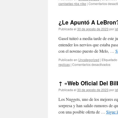
camisetas nba nike
|
Comentarios desact
¿Le Apuntó A LeBron
Publicada el
30 de agosto de 2023
por
is
Gasol tuiteó a media tarde de este 
entender los nervios que estaba pa
con el noveno puesto de Melo, …
S
Publicado en
Uncategorized
|
Etiquetado
en
replicas
|
Comentarios desactivados
¿Le
Apun
A
↑ «Web Oficial Del Bi
LeBr
Publicada el
30 de agosto de 2023
por
is
Los Nuggets, uno de los mejores equi
sorpresa y han salido rumores de q
con una posible oferta de …
Sigue 