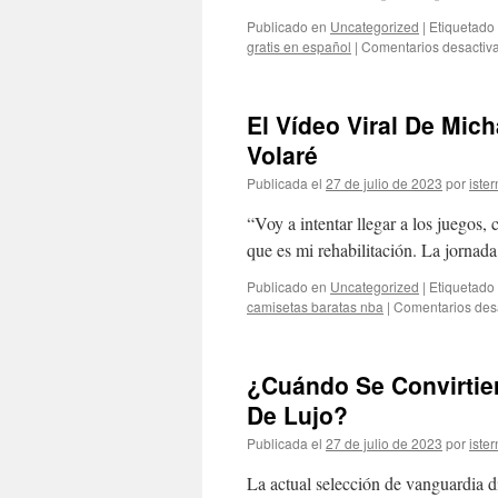
Publicado en
Uncategorized
|
Etiquetado
gratis en español
|
Comentarios desactiv
El Vídeo Viral De Mi
Volaré
Publicada el
27 de julio de 2023
por
ister
“Voy a intentar llegar a los juegos,
que es mi rehabilitación. La jornada
Publicado en
Uncategorized
|
Etiquetado
camisetas baratas nba
|
Comentarios des
¿Cuándo Se Convirtier
De Lujo?
Publicada el
27 de julio de 2023
por
ister
La actual selección de vanguardia di