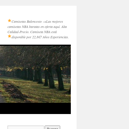
Camisetas Baloncesto →
Las mejores
camisetas NBA baratas en oferta aquí. Alta
Calidad-Precio. Camiseta NBA está
disponible por 22,8€
7 Años Experiencias.