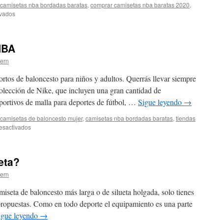
camisetas nba bordadas baratas
,
comprar camisetas nba baratas 2020
,
en
ivados
↑
«Web
Oficial
NBA
Del
Bilbao
tern
Basket»
rtos de baloncesto para niños y adultos. Querrás llevar siempre
colección de Nike, que incluyen una gran cantidad de
eportivos de malla para deportes de fútbol, …
Sigue leyendo
→
camisetas de baloncesto mujer
,
camisetas nba bordadas baratas
,
tiendas
en
esactivados
Camisetas
Nba
2023
eta?
NBA
tern
miseta de baloncesto más larga o de silueta holgada, solo tienes
 propuestas. Como en todo deporte el equipamiento es una parte
igue leyendo
→