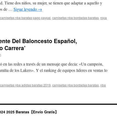
Cantando
dad. Tiene dos niños, su mujer, se tienen que adaptar a aquello y
Volaré
ios de …
Sigue leyendo
→
camisetas nba baratas pago paypal
,
camisetas nba bordadas baratas
,
ropa
ron
ente Del Baloncesto Español,
s
o Carrera’
n
ió en las redes a través de un mensaje que decía: «Un campeón,
milia de los Lakers». Y el ranking de equipos líderes en ventas lo
camisetas nba adidas baratas 2019
,
camisetas nba bordadas baratas
,
nba
n
es
jor
olescente
024 2025 Baratas【Envío Gratis】
l