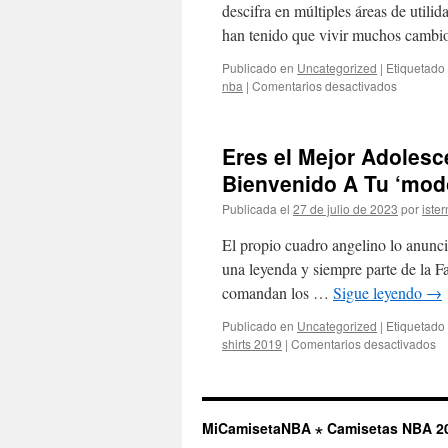
descifra en múltiples áreas de utili
han tenido que vivir muchos camb
Publicado en
Uncategorized
|
Etiquetado
en
nba
|
Comentarios desactivados
¿Cuándo
Se
Convirtie
Eres el Mejor Adolesc
las
Camiseta
Bienvenido A Tu ‘mod
De
Publicada el
27 de julio de 2023
por
ister
Fútbol
en
El propio cuadro angelino lo anunc
Artículos
De
una leyenda y siempre parte de la Fa
Lujo?
comandan los …
Sigue leyendo
→
Publicado en
Uncategorized
|
Etiquetado
e
shirts 2019
|
Comentarios desactivados
Er
el
Me
Ad
MiCamisetaNBA ⋆ Camisetas NBA 2
De