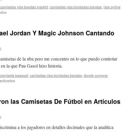
camisetas nba baratas madrid
,
camisetas nba bordadas baratas
,
nba online
en
ados
¿Te
Gusta
esta
chael Jordan Y Magic Johnson Cantando
Camiseta?
n
 camisetas de la nba pero me concentro en lo que puedo controlar
 en la que Pau Gasol hizo historia.
camiseta basquet
,
camisetas nba bordadas baratas
,
donde comprar
en
activados
El
Vídeo
Viral
on las Camisetas De Fútbol en Artículos
De
Michael
Jordan
n
Y
Magic
scrimina a los jugadores en detalles decimales que la analítica
Johnson