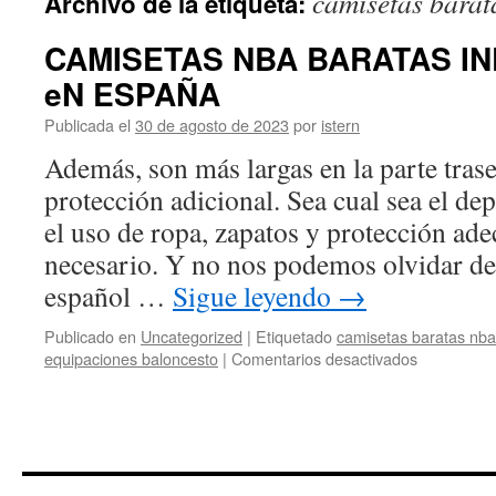
camisetas barat
Archivo de la etiqueta:
contenido
CAMISETAS NBA BARATAS I
eN ESPAÑA
Publicada el
30 de agosto de 2023
por
istern
Además, son más largas en la parte trase
protección adicional. Sea cual sea el dep
el uso de ropa, zapatos y protección ade
necesario. Y no nos podemos olvidar de
español …
Sigue leyendo
→
Publicado en
Uncategorized
|
Etiquetado
camisetas baratas nba
en
equipaciones baloncesto
|
Comentarios desactivados
CAMISET
NBA
BARATAS
INDIANA
PACERS
eN