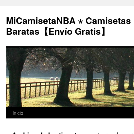
MiCamisetaNBA ⋆ Camisetas
Baratas【Envío Gratis】
Saltar
Inicio
al