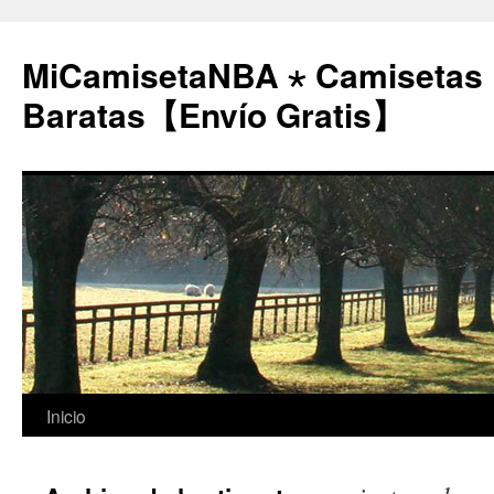
MiCamisetaNBA ⋆ Camisetas
Baratas【Envío Gratis】
Saltar
Inicio
al