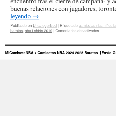
encuentro tras el cierre de campaña- y 
buenas relaciones con jugadores, toron
leyendo
→
Publicado en
Uncategorized
|
Etiquetado
camisetas nba niños b
en
baratas
,
nba t shirts 2019
|
Comentarios desactivados
Los
Narradore
Olvidados
Del
MiCamisetaNBA ⋆ Camisetas NBA 2024 2025 Baratas【Envío G
Deporte
Español
Se
‘vengan’
en
Twitch:
Ninguna
Tele
Me
Quería