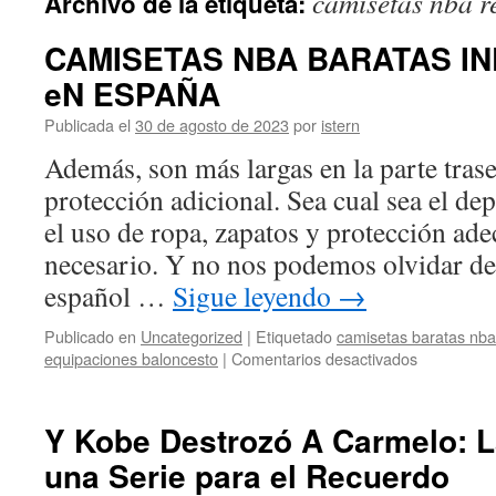
camisetas nba r
Archivo de la etiqueta:
contenido
CAMISETAS NBA BARATAS I
eN ESPAÑA
Publicada el
30 de agosto de 2023
por
istern
Además, son más largas en la parte trase
protección adicional. Sea cual sea el dep
el uso de ropa, zapatos y protección ade
necesario. Y no nos podemos olvidar de
español …
Sigue leyendo
→
Publicado en
Uncategorized
|
Etiquetado
camisetas baratas nba
en
equipaciones baloncesto
|
Comentarios desactivados
CAMISET
NBA
BARATAS
Y Kobe Destrozó A Carmelo: L
INDIANA
una Serie para el Recuerdo
PACERS
eN