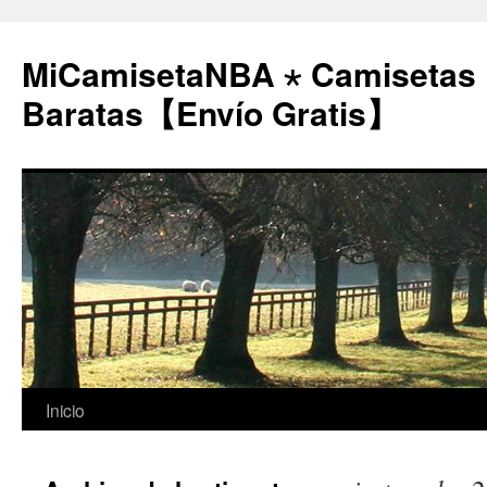
MiCamisetaNBA ⋆ Camisetas
Baratas【Envío Gratis】
Saltar
Inicio
al