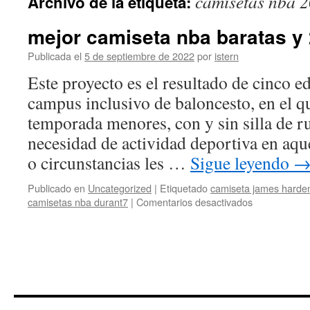
camisetas nba 
Archivo de la etiqueta:
contenido
mejor camiseta nba baratas y
Publicada el
5 de septiembre de 2022
por
istern
Este proyecto es el resultado de cinco e
campus inclusivo de baloncesto, en el q
temporada menores, con y sin silla de r
necesidad de actividad deportiva en aqu
o circunstancias les …
Sigue leyendo
Publicado en
Uncategorized
|
Etiquetado
camiseta james harde
en
camisetas nba durant7
|
Comentarios desactivados
mejor
camiseta
nba
baratas
y
2022