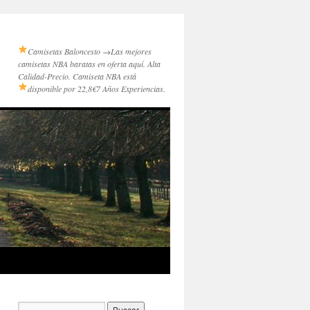
Camisetas Baloncesto →
Las mejores
camisetas NBA baratas en oferta aquí. Alta
Calidad-Precio. Camiseta NBA está
disponible por 22,8€
7 Años Experiencias.