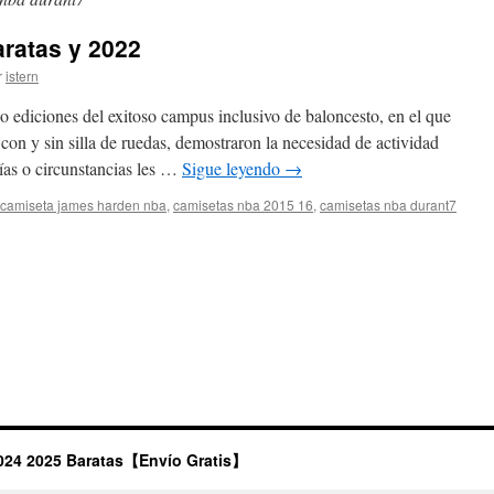
ratas y 2022
r
istern
co ediciones del exitoso campus inclusivo de baloncesto, en el que
on y sin silla de ruedas, demostraron la necesidad de actividad
ías o circunstancias les …
Sigue leyendo
→
camiseta james harden nba
,
camisetas nba 2015 16
,
camisetas nba durant7
024 2025 Baratas【Envío Gratis】