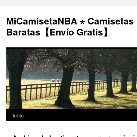
MiCamisetaNBA ⋆ Camisetas
Baratas【Envío Gratis】
Saltar
Inicio
al