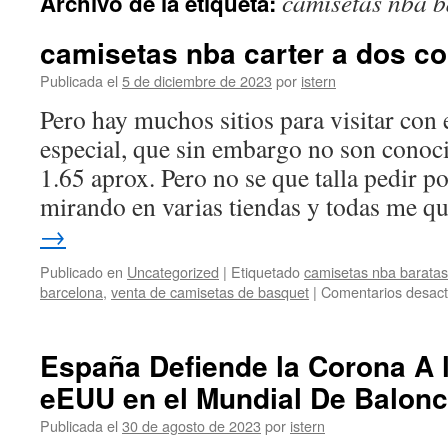
camisetas nba b
Archivo de la etiqueta:
contenido
camisetas nba carter a dos co
Publicada el
5 de diciembre de 2023
por
istern
Pero hay muchos sitios para visitar con
especial, que sin embargo no son conoc
1.65 aprox. Pero no se que talla pedir p
mirando en varias tiendas y todas me 
→
Publicado en
Uncategorized
|
Etiquetado
camisetas nba baratas
barcelona
,
venta de camisetas de basquet
|
Comentarios desact
España Defiende la Corona A 
eEUU en el Mundial De Balonc
Publicada el
30 de agosto de 2023
por
istern