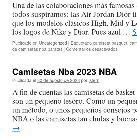
Una de las colaboraciones más famosas 
todos suspiramos: las Air Jordan Dior 
que los modelos clásicos High, Mid y L
los logos de Nike y Dior. Pues azul …
S
Publicado en
Uncategorized
|
Etiquetado
camiseta basquet
,
cam
en
de camisetas nba baratas
|
Comentarios desactivados
España
Defiende
la
Camisetas Nba 2023 NBA
Corona
A
Publicada el
30 de agosto de 2023
por
istern
la
A fin de cuentas las camisetas de basket
Que
Aspira
son un pequeño tesoro. Como un pequeñ
eEUU
un método, o unos pequeños consejos pa
en
el
NBA o las camisetas tan chulas y buen
Mundial
→
De
Baloncest