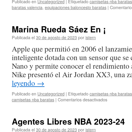
Publicado en
Uncategorized
|
Etiquetado
camisetas nba baratas
baratas valencia
,
equipaciones baloncesto baratas
|
Comentario
Marina Rueda Sáez En ¡
Publicada el
30 de agosto de 2023
por
istern
Apple que permitió en 2006 el lanzamien
inteligente dotada con un sensor que se 
Nano y permite conocer el rendimiento a
Nike presentó el Air Jordan XX3, una z
leyendo
→
Publicado en
Uncategorized
|
Etiquetado
camisetas nba baratas
en
camisetas nba baratas
|
Comentarios desactivados
Marina
Rueda
Sáez
Agentes Libres NBA 2023-24
En
¡
Publicada el
30 de agosto de 2023
por
istern