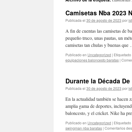
contenido
Camisetas Nba 2023 
Publicada el
30 de agosto de 2023
por
is
A fin de cuentas las camisetas de 
pequeño truco, unas pautas, un mét
camisetas tan chulas y buenas que
Publicado en
Uncategorized
|
Etiquetado
equipaciones baloncesto baratas
|
Comen
Durante la Década De 
Publicada el
30 de agosto de 2023
por
is
En la actualidad también se hacen z
amplia gama de deportes, incluyendo 
baloncesto, y el cricket. Nike ha p
Publicado en
Uncategorized
|
Etiquetado
swingman nba baratas
|
Comentarios des