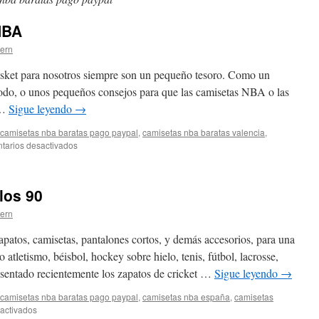
NBA
tern
basket para nosotros siempre son un pequeño tesoro. Como un
odo, o unos pequeños consejos para que las camisetas NBA o las
 …
Sigue leyendo
→
camisetas nba baratas pago paypal
,
camisetas nba baratas valencia
,
en
tarios desactivados
Camisetas
Nba
2023
los 90
NBA
tern
apatos, camisetas, pantalones cortos, y demás accesorios, para una
atletismo, béisbol, hockey sobre hielo, tenis, fútbol, lacrosse,
resentado recientemente los zapatos de cricket …
Sigue leyendo
→
camisetas nba baratas pago paypal
,
camisetas nba españa
,
camisetas
en
activados