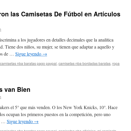
jar
on las Camisetas De Fútbol en Artículos
a
ctura
n
scrimina a los jugadores en detalles decimales que la analítica
dad. Tiene dos niños, su mujer, se tienen que adaptar a aquello y
ios de …
Sigue leyendo
→
camisetas nba baratas pago paypal
,
camisetas nba bordadas baratas
,
ropa
ron
s van Bien
s
n
lakers el 5° que más venden. O los New York Knicks, 10°. Hace
os ocupan los primeros puestos en la competición, pero uno
 y …
Sigue leyendo
→
camisetas nba baratas pago paypal
,
camisetas nba oficiales
,
mi camiseta