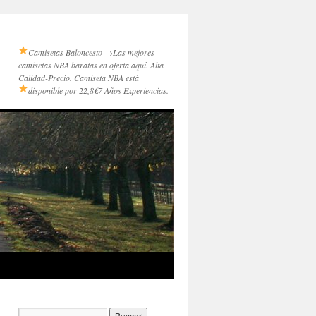
Camisetas Baloncesto →
Las mejores
camisetas NBA baratas en oferta aquí. Alta
Calidad-Precio. Camiseta NBA está
disponible por 22,8€
7 Años Experiencias.