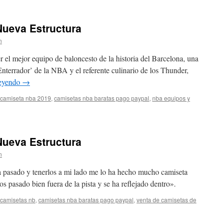
Durante
la
Década
 Nueva Estructura
De
los
n
90
r el mejor equipo de baloncesto de la historia del Barcelona, una
Enterrador’ de la NBA y el referente culinario de los Thunder,
leyendo
→
camiseta nba 2019
,
camisetas nba baratas pago paypal
,
nba equipos y
a
ajar
 Nueva Estructura
va
n
uctura
a pasado y tenerlos a mi lado me lo ha hecho mucho camiseta
pasado bien fuera de la pista y se ha reflejado dentro».
camisetas nb
,
camisetas nba baratas pago paypal
,
venta de camisetas de