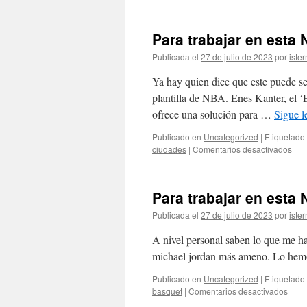
Para trabajar en esta
Publicada el
27 de julio de 2023
por
ister
Ya hay quien dice que este puede se
plantilla de NBA. Enes Kanter, el ‘
ofrece una solución para …
Sigue 
Publicado en
Uncategorized
|
Etiquetado
en
ciudades
|
Comentarios desactivados
Par
trab
en
Para trabajar en esta
esta
Nue
Publicada el
27 de julio de 2023
por
ister
Estr
A nivel personal saben lo que me h
michael jordan más ameno. Lo hemos 
Publicado en
Uncategorized
|
Etiquetado
en
basquet
|
Comentarios desactivados
Para