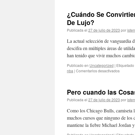
traba
en
¿Cuándo Se Convirtier
esta
Nuev
De Lujo?
Estru
Publicada el
27 de julio de 2023
por
ister
La actual selección de vanguardia di
descifra en múltiples áreas de utili
han tenido que vivir muchos camb
Publicado en
Uncategorized
|
Etiquetado
en
nba
|
Comentarios desactivados
¿Cuándo
Se
Convirtie
Pero cuando las Cosa
las
Camiseta
Publicada el
27 de julio de 2023
por
ister
De
Fútbol
Como los Chicago Bulls, camiseta 
en
muchos cursos que ninguno de los d
Artículos
mantiene la fiebre Michael Jordan
De
Lujo?
Publicado en
Uncategorized
|
Etiquetado