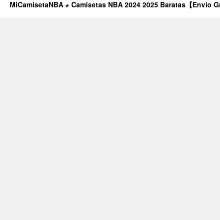
MiCamisetaNBA ⋆ Camisetas NBA 2024 2025 Baratas【Envío G
promoci
baratas