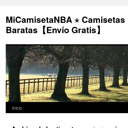
MiCamisetaNBA ⋆ Camisetas
Baratas【Envío Gratis】
Saltar
Inicio
al