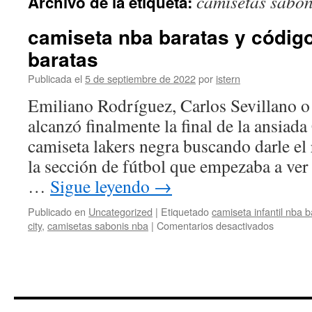
camisetas sabon
Archivo de la etiqueta:
contenido
camiseta nba baratas y códig
baratas
Publicada el
5 de septiembre de 2022
por
istern
Emiliano Rodríguez, Carlos Sevillano o 
alcanzó finalmente la final de la ansiad
camiseta lakers negra buscando darle el 
la sección de fútbol que empezaba a ve
…
Sigue leyendo
→
Publicado en
Uncategorized
|
Etiquetado
camiseta infantil nba 
en
city
,
camisetas sabonis nba
|
Comentarios desactivados
camiset
nba
baratas
y
código
de