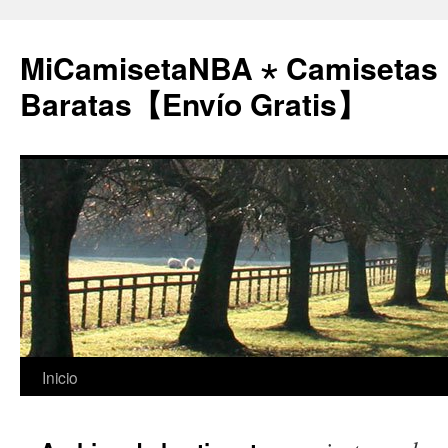
MiCamisetaNBA ⋆ Camisetas
Baratas【Envío Gratis】
Saltar
Inicio
al