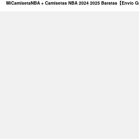
MiCamisetaNBA ⋆ Camisetas NBA 2024 2025 Baratas【Envío G
promoci
baratas