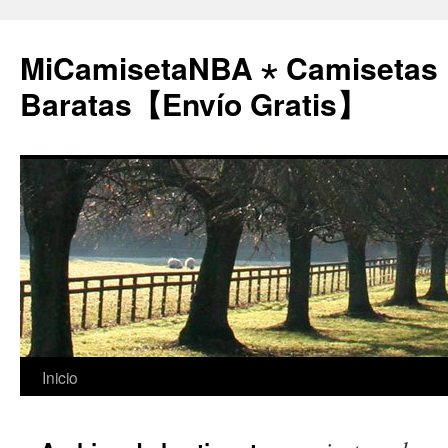
MiCamisetaNBA ⋆ Camisetas
Baratas【Envío Gratis】
Saltar
Inicio
al