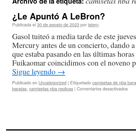
camisetas nba r
Archivo de la etiqueta:
contenido
¿Le Apuntó A LeBron?
Publicada el
30 de agosto de 2023
por
istern
Gasol tuiteó a media tarde de este juev
Mercury antes de un concierto, dando a 
que estaba pasando en las últimas horas
Fuikaomar coincidimos con el noveno 
Sigue leyendo
→
Publicado en
Uncategorized
|
Etiquetado
camisetas de nba bara
en
baratas
,
camisetas nba replicas
|
Comentarios desactivados
¿Le
Apu
A
LeB