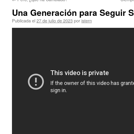
contenido
Una Generación para Seguir 
Publicada el
27 de julio de 2023
por
istern