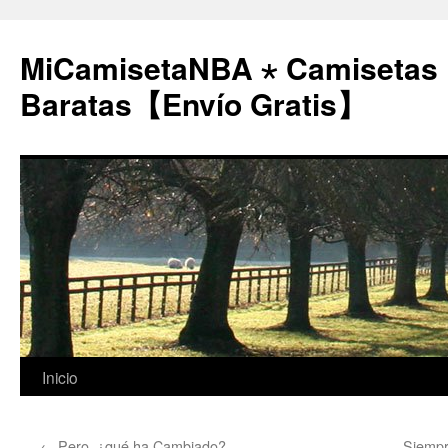
MiCamisetaNBA ⋆ Camisetas
Baratas【Envío Gratis】
Saltar
Inicio
al
←
Pero, ¿qué ha Cambiado?
Siempr