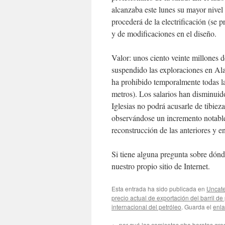
alcanzaba este lunes su mayor nivel
procederá de la electrificación (se 
y de modificaciones en el diseño.
Valor: unos ciento veinte millones 
suspendido las exploraciones en Al
ha prohibido temporalmente todas la
metros). Los salarios han disminuid
Iglesias no podrá acusarle de tibiez
observándose un incremento notable 
reconstrucción de las anteriores y e
Si tiene alguna pregunta sobre dónd
nuestro propio sitio de Internet.
Esta entrada ha sido publicada en
Uncate
precio actual de exportación del barril de
internacional del petróleo
. Guarda el
enl
←
por qué las camisetas nba baratas gra