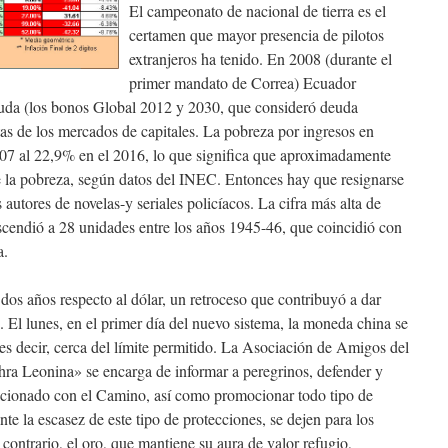
El campeonato de nacional de tierra es el
certamen que mayor presencia de pilotos
extranjeros ha tenido. En 2008 (durante el
primer mandato de Correa) Ecuador
euda (los bonos Global 2012 y 2030, que consideró deuda
ertas de los mercados de capitales. La pobreza por ingresos en
07 al 22,9% en el 2016, lo que significa que aproximadamente
e la pobreza, según datos del INEC. Entonces hay que resignarse
os autores de novelas-y seriales policíacos. La cifra más alta de
scendió a 28 unidades entre los años 1945-46, que coincidió con
a.
s años respecto al dólar, un retroceso que contribuyó a dar
 El lunes, en el primer día del nuevo sistema, la moneda china se
 es decir, cerca del límite permitido. La Asociación de Amigos del
a Leonina» se encarga de informar a peregrinos, defender y
lacionado con el Camino, así como promocionar todo tipo de
ante la escasez de este tipo de protecciones, se dejen para los
 contrario, el oro, que mantiene su aura de valor refugio,