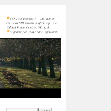
Camisetas Baloncesto →
Las mejores
camisetas NBA baratas en oferta aquí. Alta
Calidad-Precio. Camiseta NBA está
disponible por 22,8€
7 Años Experiencias.