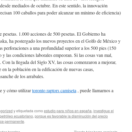
 desde mediados de octubre. En este sentido, la innovación
precisan 100 caballos para poder alcanzar un mínimo de eficiencia)
de pesetas. 1.000 acciones de 500 pesetas. El Gobierno ha
aska, ha postergado los nuevos proyectos en el Golfo de México y
s perforaciones a una profundidad superior a los 500 pies (150
o y las condiciones laborales empeoran. Si las cosas van mal,
a. Con la llegada del Siglo XV, las cosas comenzaron a mejorar,
en la población en la edificación de nuevas casas,
nsanche de los arrabales.
e y cómo utilizar
toronto raptors camiseta
, puede llamarnos a
gorized
y etiquetada como
estudio para niños en españa
,
investigue el
 petróleo ecuatoriano
,
porque es favorable la disminución del precio
ace permanente
.
ndes baratas
Tienda tyler herro camiseta
→