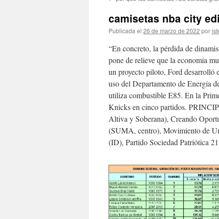
contenido
camisetas nba city ed
Publicada el
26 de marzo de 2022
por
ist
“En concreto, la pérdida de dinam
pone de relieve que la economía mu
un proyecto piloto, Ford desarrolló 
uso del Departamento de Energía de
utiliza combustible E85. En la Pri
Knicks en cinco partidos. PRINCI
Altiva y Soberana), Creando Opor
(SUMA, centro), Movimiento de Un
(ID), Partido Sociedad Patriótica 2