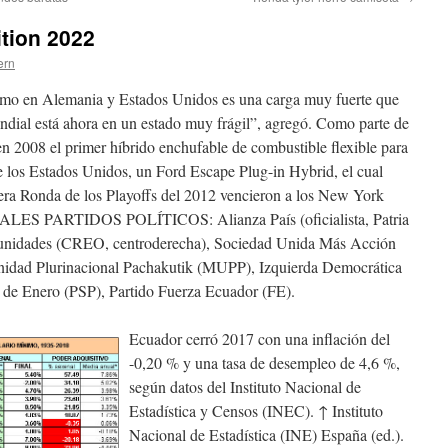
ition 2022
ern
ismo en Alemania y Estados Unidos es una carga muy fuerte que
ndial está ahora en un estado muy frágil”, agregó. Como parte de
en 2008 el primer híbrido enchufable de combustible flexible para
 los Estados Unidos, un Ford Escape Plug-in Hybrid, el cual
mera Ronda de los Playoffs del 2012 vencieron a los New York
PALES PARTIDOS POLÍTICOS: Alianza País (oficialista, Patria
tunidades (CREO, centroderecha), Sociedad Unida Más Acción
idad Plurinacional Pachakutik (MUPP), Izquierda Democrática
1 de Enero (PSP), Partido Fuerza Ecuador (FE).
Ecuador cerró 2017 con una inflación del
-0,20 % y una tasa de desempleo de 4,6 %,
según datos del Instituto Nacional de
Estadística y Censos (INEC). ↑ Instituto
Nacional de Estadística (INE) España (ed.).