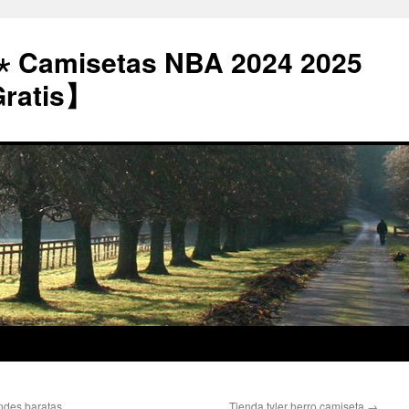
⋆ Camisetas NBA 2024 2025
Gratis】
ndes baratas
Tienda tyler herro camiseta
→