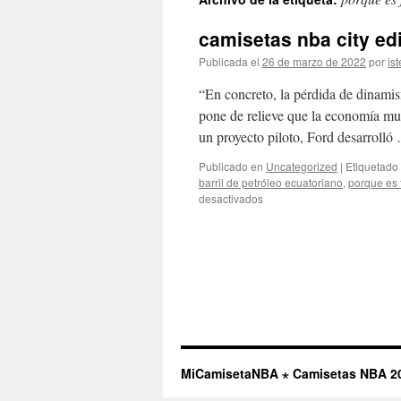
contenido
camisetas nba city ed
Publicada el
26 de marzo de 2022
por
ist
“En concreto, la pérdida de dinam
pone de relieve que la economía mu
un proyecto piloto, Ford desarroll
Publicado en
Uncategorized
|
Etiquetado
barril de petróleo ecuatoriano
,
porque es 
en
desactivados
camisetas
nba
city
edition
2022
MiCamisetaNBA ⋆ Camisetas NBA 2