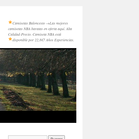
Camisetas Baloncesto →
Las mejores
camisetas NBA baratas en oferta aquí. Alta
Calidad-Precio. Camiseta NBA está
disponible por 22,8€
7 Años Experiencias.