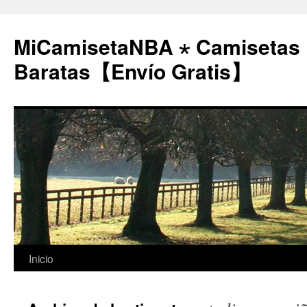
MiCamisetaNBA ⋆ Camisetas
Baratas【Envío Gratis】
Saltar
Inicio
al