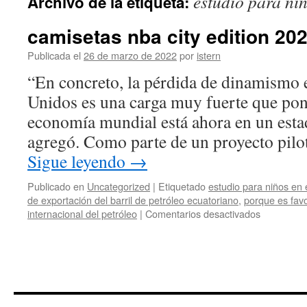
estudio para ni
Archivo de la etiqueta:
contenido
camisetas nba city edition 20
Publicada el
26 de marzo de 2022
por
istern
“En concreto, la pérdida de dinamismo
Unidos es una carga muy fuerte que pone
economía mundial está ahora en un esta
agregó. Como parte de un proyecto pilo
Sigue leyendo
→
Publicado en
Uncategorized
|
Etiquetado
estudio para niños en
de exportación del barril de petróleo ecuatoriano
,
porque es favo
en
internacional del petróleo
|
Comentarios desactivados
camisetas
nba
city
edition
2022