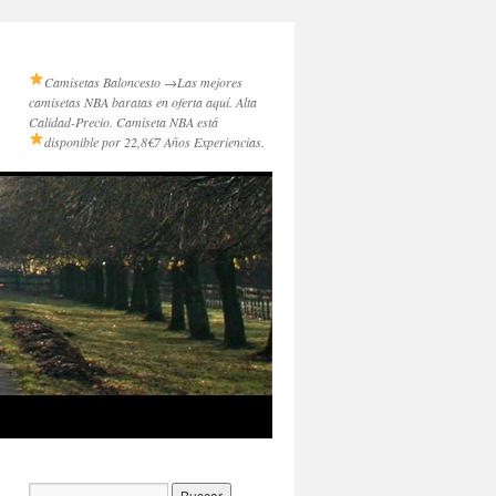
Camisetas Baloncesto →
Las mejores
camisetas NBA baratas en oferta aquí. Alta
Calidad-Precio. Camiseta NBA está
disponible por 22,8€
7 Años Experiencias.