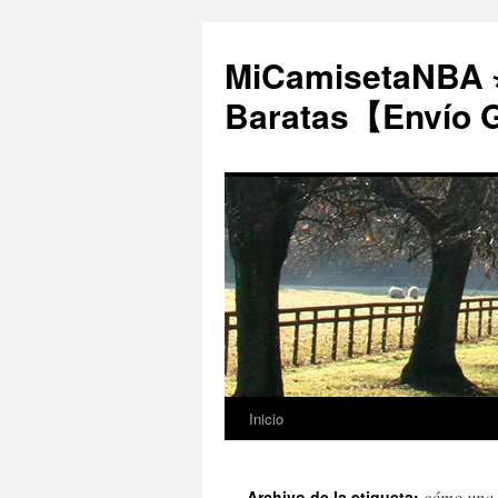
MiCamisetaNBA 
Baratas【Envío 
Inicio
Saltar
al
cómo una c
Archivo de la etiqueta: