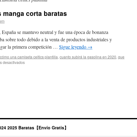
s manga corta baratas
ern
, España se mantuvo neutral y fue una época de bonanza
a sobre todo debido a la venta de productos industriales y
lugar la primera competición …
Sigue leyendo
→
cómo una camiseta celtics plantilla
,
cuanto subirá la gasolina en 2020
,
que
en
s desactivados
camisetas
nba
baratas
manga
corta
baratas
024 2025 Baratas【Envío Gratis】