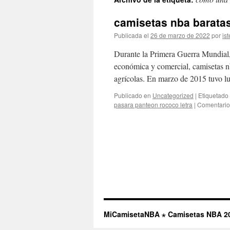
contenido
camisetas nba barata
Publicada el
26 de marzo de 2022
por
ist
Durante la Primera Guerra Mundial
económica y comercial, camisetas nb
agrícolas. En marzo de 2015 tuvo 
Publicado en
Uncategorized
|
Etiquetado
pasara panteon rococo letra
|
Comentario
MiCamisetaNBA ⋆ Camisetas NBA 2