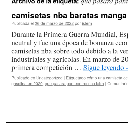
que pasara pant
Archivo de la etiqueta:
contenido
camisetas nba baratas manga 
Publicada el
26 de marzo de 2022
por
istern
Durante la Primera Guerra Mundial, Es
neutral y fue una época de bonanza eco
camisetas nba sobre todo debido a la ve
industriales y agrícolas. En marzo de 20
primera competición …
Sigue leyendo
Publicado en
Uncategorized
|
Etiquetado
cómo una camiseta celti
gasolina en 2020
,
que pasara panteon rococo letra
|
Comentario