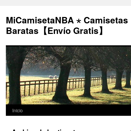
MiCamisetaNBA ⋆ Camisetas
Baratas【Envío Gratis】
Saltar
Inicio
al