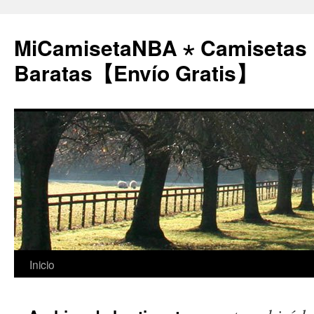
MiCamisetaNBA ⋆ Camisetas
Baratas【Envío Gratis】
Saltar
Inicio
al