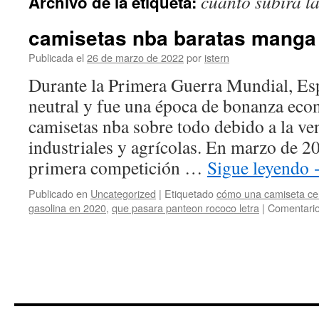
cuanto subirá l
Archivo de la etiqueta:
contenido
camisetas nba baratas manga 
Publicada el
26 de marzo de 2022
por
istern
Durante la Primera Guerra Mundial, Es
neutral y fue una época de bonanza eco
camisetas nba sobre todo debido a la ve
industriales y agrícolas. En marzo de 20
primera competición …
Sigue leyendo
Publicado en
Uncategorized
|
Etiquetado
cómo una camiseta celti
gasolina en 2020
,
que pasara panteon rococo letra
|
Comentario