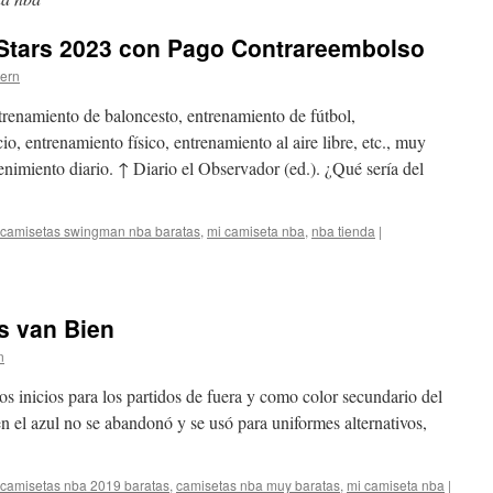
 Stars 2023 con Pago Contrareembolso
tern
renamiento de baloncesto, entrenamiento de fútbol,
io, entrenamiento físico, entrenamiento al aire libre, etc., muy
enimiento diario. ↑ Diario el Observador (ed.). ¿Qué sería del
camisetas swingman nba baratas
,
mi camiseta nba
,
nba tienda
|
s van Bien
n
os inicios para los partidos de fuera y como color secundario del
lso
en el azul no se abandonó y se usó para uniformes alternativos,
camisetas nba 2019 baratas
,
camisetas nba muy baratas
,
mi camiseta nba
|