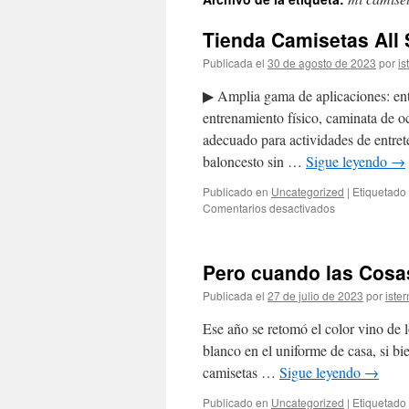
contenido
Tienda Camisetas All
Publicada el
30 de agosto de 2023
por
is
▶ Amplia gama de aplicaciones: ent
entrenamiento físico, caminata de oc
adecuado para actividades de entret
baloncesto sin …
Sigue leyendo
→
Publicado en
Uncategorized
|
Etiquetado
en
Comentarios desactivados
Tienda
Camisetas
All
Pero cuando las Cosa
Stars
2023
Publicada el
27 de julio de 2023
por
ister
con
Pago
Ese año se retomó el color vino de l
Contrareembo
blanco en el uniforme de casa, si bi
camisetas …
Sigue leyendo
→
Publicado en
Uncategorized
|
Etiquetado