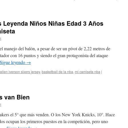
s Leyenda Niños Niñas Edad 3 Años
iseta
n
el manejo del balón, a pesar de ser un pívot de 2,22 metros de
ador con 16 puntos y siendo el gran protagonista del ataque
Sigue leyendo
→
allen iverson sixers jersey
,
basketball de la nba
,
mi camiseta nba
|
s van Bien
n
lakers el 5° que más venden. O los New York Knicks, 10°. Hace
os ocupan los primeros puestos en la competición, pero uno