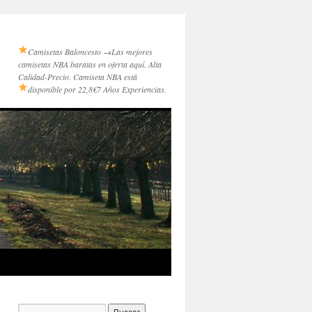
Camisetas Baloncesto →
Las mejores
camisetas NBA baratas en oferta aquí. Alta
Calidad-Precio. Camiseta NBA está
disponible por 22,8€
7 Años Experiencias.