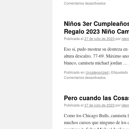
en
Comentarios desactivados
Pero
cuando
las
Niños 3er Cumpleaño
Cosas
van
Regalo 2023 Niño Cam
Bien
Publicada el
27 de julio de 2023
por
ister
Eso sí, pudo mostrar su destreza en 
altura descalzo. 77-69. Máximo anot
blanco, camiseta michael jordan …
Publicado en
Uncategorized
|
Etiquetado
en
Comentarios desactivados
Niños
3er
Cumpleaños
Pero cuando las Cosa
Leyenda
Niños
Publicada el
27 de julio de 2023
por
ister
Niñas
Edad
Como los Chicago Bulls, camiseta 
3
muchos cursos que ninguno de los d
Años
Regalo